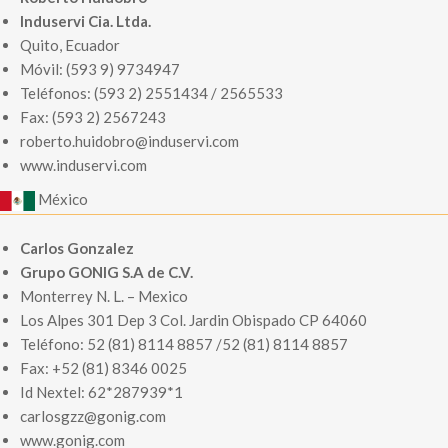
Induservi Cia. Ltda.
Quito, Ecuador
Móvil: (593 9) 9734947
Teléfonos: (593 2) 2551434 / 2565533
Fax: (593 2) 2567243
roberto.huidobro@induservi.com
www.induservi.com
México
Carlos Gonzalez
Grupo GONIG S.A de C.V.
Monterrey N. L. – Mexico
Los Alpes 301 Dep 3 Col. Jardin Obispado CP 64060
Teléfono: 52 (81) 8114 8857 /52 (81) 8114 8857
Fax: +52 (81) 8346 0025
Id Nextel: 62*287939*1
carlosgzz@gonig.com
www.gonig.com