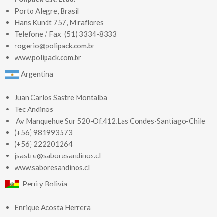
Porto Alegre, Brasil
Hans Kundt 757, Miraflores
Telefone / Fax: (51) 3334-8333
rogerio@polipack.com.br
www.polipack.com.br
Argentina
Juan Carlos Sastre Montalba
Tec Andinos
Av Manquehue Sur 520-Of.412,Las Condes-Santiago-Chile
(+56) 981993573
(+56) 222201264
jsastre@saboresandinos.cl
www.saboresandinos.cl
Perú y Bolivia
Enrique Acosta Herrera